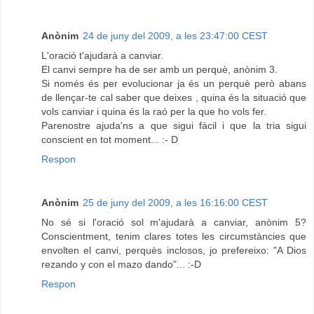
Anònim
24 de juny del 2009, a les 23:47:00 CEST
L'oració t'ajudarà a canviar.
El canvi sempre ha de ser amb un perquè, anònim 3.
Si només és per evolucionar ja és un perquè però abans
de llençar-te cal saber que deixes , quina és la situació que
vols canviar i quina és la raó per la que ho vols fer.
Parenostre ajuda'ns a que sigui fàcil i que la tria sigui
conscient en tot moment... :- D
Respon
Anònim
25 de juny del 2009, a les 16:16:00 CEST
No sé si l'oració sol m'ajudarà a canviar, anònim 5?
Conscientment, tenim clares totes les circumstàncies que
envolten el canvi, perquès inclosos, jo prefereixo: "A Dios
rezando y con el mazo dando"... :-D
Respon