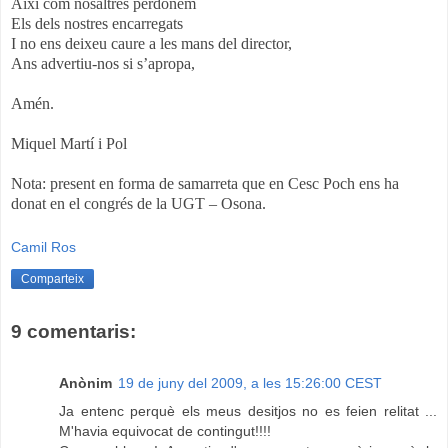
Així com nosaltres perdonem
Els dels nostres encarregats
I no ens deixeu caure a les mans del director,
Ans advertiu-nos si s’apropa,
Amén.
Miquel Martí i Pol
Nota: present en forma de samarreta que en Cesc Poch ens ha
donat en el congrés de la UGT – Osona.
Camil Ros
Comparteix
9 comentaris:
Anònim
19 de juny del 2009, a les 15:26:00 CEST
Ja entenc perquè els meus desitjos no es feien relitat ...
M'havia equivocat de contingut!!!!