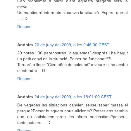
Cap problema! A partir d'ara aquesta pregària serà la
meva...
Us mantindré informats si canvia la situació. Espero que sí
... :-D
Respon
Anònim
20 de juny del 2009, a les 9:46:00 CEST
20 hores i 30 parenostres "d'aquestos" després i ha hagut
un petit canvi en la situació. Potser ha funcionat!!?!
Tornaré a llegir "Cien años de soledad" a veure si ho acabo
d'entendre. ;-D
Respon
Anònim
24 de juny del 2009, a les 18:01:00 CEST
De vegades les situacions canvien sense saber massa el
perquè?Potser busquem nous alicients? Potser ens sembla
que no satisfacem prou les altres necessitats?potser...
tants potsers...:-D
Respon