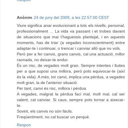
Anònim
24 de juny del 2009, a les 22:57:00 CEST
Viure significa anar evolucionant a tots els nivells, personal,
professionalment ... La vida va passant i et trobes davant
de situacions que mai t'haguessis plantejat, i en aquests
moments, has de triar (a vegades inconscientment) entre
adaptar-te i continuar, o trencar i canviar allò que no vols.
Però per a fer canvis, grans canvis, cal una actuació, millor
raonada, no deixar-te endur.
És un risc, de vegades molt gran. Sempre intentes i lluites
per a que suposi una millora, però pots equivocar-te (així
és la vida). A més, tot canvi, implica una pèrdua, a vegades
molt gran, la de l'anterior situació.
Per tant, canvi és risc, millora i pèrdua.
A vegades, malgrat la pèrdua faci mal, molt mal, cal ser
valent, cal canviar. Si caus, sempre pots tornar a aixecar-
te.
Sovint, els canvis no són fàcils.
Freqüentment, no cal buscar un perquè.
Respon