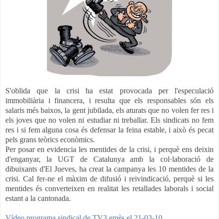
S'oblida que la crisi ha estat provocada per l'especulació
immobiliària i financera, i resulta que els responsables són els
salaris més baixos, la gent jubilada, els aturats que no volen fer res i
els joves que no volen ni estudiar ni treballar. Els sindicats no fem
res i si fem alguna cosa és defensar la feina estable, i això és pecat
pels grans teòrics econòmics.
Per posar en evidencia les mentides de la crisi, i perquè ens deixin
d'enganyar, la UGT de Catalunya amb la col·laboració de
dibuixants d'El Jueves, ha creat la campanya les 10 mentides de la
crisi. Cal fer-ne el màxim de difusió i reivindicació, perquè si les
mentides és converteixen en realitat les retallades laborals i social
estant a la cantonada.
Vídeo programa sindical de TV3 emès el 21-03-10