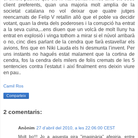
client preferents, quan una majoria molt amplia de la
societat catalana no vol deixar que quatre jutges
reencarnats de Felip V retallin allò que el poble va decidir
votant, quan la dreta dels poderoses i la corrupció ha entrat
a la seva cuina,...ens diuen que un volcà de molt lluny ha
entrat en explosió i vinga tothom a mirar si el núvol arribarà
o no, cinc dies parlant de la cendra que farà estavellar els
avions, fins que en Niki Lauda els hi desmunta l'invent. Per
uns instants no hagués estat malament que la cortina de
cendra, fos la cendra dels milers de folis cremats de les 5
sentencies contra l'estatut i així finalment ens deixin viure
en pau..
Camil Ros
Comparteix
2 comentaris:
Anònim
27 d’abril del 2010, a les 22:06:00 CEST
Molt bo!!! Jo a aquesta pira "imaginària" afegiria, entre