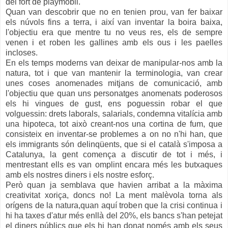
del fort de playmobil.
Quan van descobrir que no en tenien prou, van fer baixar
els núvols fins a terra, i així van inventar la boira baixa,
l'objectiu era que mentre tu no veus res, els de sempre
venen i et roben les gallines amb els ous i les paelles
incloses.
En els temps moderns van deixar de manipular-nos amb la
natura, tot i que van mantenir la terminologia, van crear
unes coses anomenades mitjans de comunicació, amb
l'objectiu que quan uns personatges anomenats poderosos
els hi vingues de gust, ens poguessin robar el que
volguessin: drets laborals, salarials, condemna vitalícia amb
una hipoteca, tot això creant-nos una cortina de fum, que
consisteix en inventar-se problemes a on no n'hi han, que
els immigrants són delinqüents, que si el català s'imposa a
Catalunya, la gent comença a discutir de tot i més, i
mentrestant ells es van omplint encara més les butxaques
amb els nostres diners i els nostre esforç.
Però quan ja semblava que havien arribat a la màxima
creativitat xoriça, doncs no! La ment malèvola torna als
orígens de la natura,quan aquí troben que la crisi continua i
hi ha taxes d'atur més enllà del 20%, els bancs s'han petejat
el diners públics que els hi han donat només amb els seus