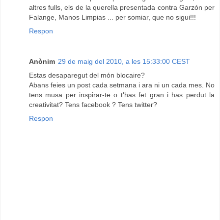
altres fulls, els de la querella presentada contra Garzón per
Falange, Manos Limpias ... per somiar, que no sigui!!!
Respon
Anònim
29 de maig del 2010, a les 15:33:00 CEST
Estas desaparegut del món blocaire?
Abans feies un post cada setmana i ara ni un cada mes. No
tens musa per inspirar-te o t'has fet gran i has perdut la
creativitat? Tens facebook ? Tens twitter?
Respon