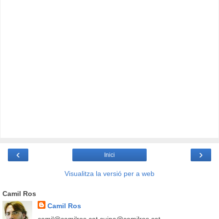
‹
›
Inici
Visualitza la versió per a web
Camil Ros
Camil Ros
camil@camilros.cat cuina@camilros.cat