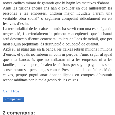
noves cadires mirant de garantir que hi hagin les mateixes d’abans.
Amb les fusions encara ens han d’explicar en que millorarem les
persones i les empreses, tindrem major liquidat? Farem una
veritable obra social? o seguirem competint ridículament en els
festivals d’estiu.
La territorialitat de les caixes només ha servit com una estratègia de
negociació, i territorialment la primera conseqüència que hi haurà
serà destrucció d’entre centenars i milers de llocs de treball, que per
molt siguin prejubilats, és destrucció d’ocupació de qualitat.
Això si, al igual que en la banca, les caixes rebran milions i milions
d’euros, el quals no sabrem ni com ni perquè, l’únic segur al igual
que a la banca, és que no arribaran ni a les empreses ni a les
famílies, i llavors perquè calen les fusions per seguir pagant els sous
sense mesures a personatges com el President de la confederació de
caixes, perquè pugui anar donant lliçons en comptes d’assumir
responsabilitats per la mala gestió de les caixes.
Camil Ros
Comparteix
2 comentaris: