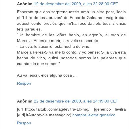
Anònim
19 de desembre del 2009, a les 22:28:00 CET
Esperant que ens sorprenguessis amb un altre post, llegia
el “Libro de los abrazos” de Eduardo Galeano i vaig trobar
aquest conte preciós que m'ha recordat els teus silencis
fets paraules,
“Un hombre de las viñas habló, en agonía, al oído de
Marcela. Antes de morir, le reveló su secreto:
- La uva, le susurró, está hecha de vino.
Marcela Pérez-Silva me lo contó, y yo pensé: Si la uva está
hecha de vino, quizá nosotros somos las palabras que
cuentan lo que somos.”
Au va! escriu-nos alguna cosa ...
Respon
Anònim
22 de desembre del 2009, a les 14:49:00 CET
[url=http://italtubi.com/tag/levitra-10-mg/ ]generico levitra
[/url] ltAutorevole messaggio:)
compra levitra generico
Respon