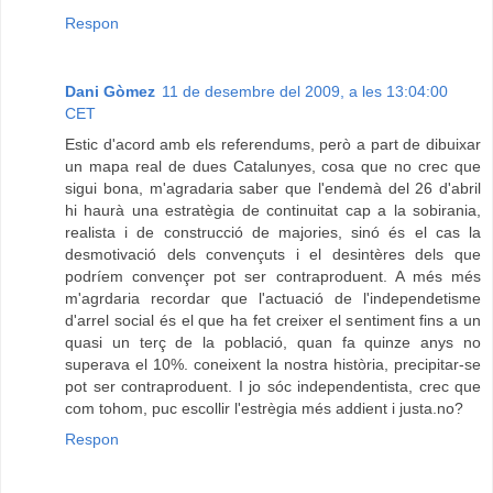
Respon
Dani Gòmez
11 de desembre del 2009, a les 13:04:00
CET
Estic d'acord amb els referendums, però a part de dibuixar
un mapa real de dues Catalunyes, cosa que no crec que
sigui bona, m'agradaria saber que l'endemà del 26 d'abril
hi haurà una estratègia de continuitat cap a la sobirania,
realista i de construcció de majories, sinó és el cas la
desmotivació dels convençuts i el desintères dels que
podríem convençer pot ser contraproduent. A més més
m'agrdaria recordar que l'actuació de l'independetisme
d'arrel social és el que ha fet creixer el sentiment fins a un
quasi un terç de la població, quan fa quinze anys no
superava el 10%. coneixent la nostra història, precipitar-se
pot ser contraproduent. I jo sóc independentista, crec que
com tohom, puc escollir l'estrègia més addient i justa.no?
Respon