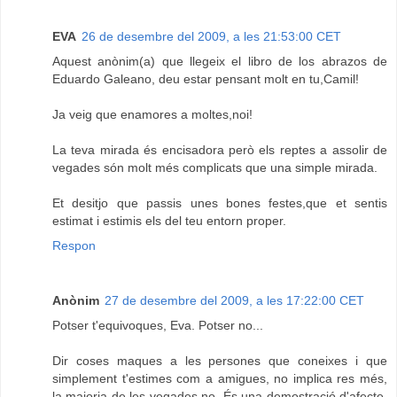
EVA
26 de desembre del 2009, a les 21:53:00 CET
Aquest anònim(a) que llegeix el libro de los abrazos de
Eduardo Galeano, deu estar pensant molt en tu,Camil!
Ja veig que enamores a moltes,noi!
La teva mirada és encisadora però els reptes a assolir de
vegades són molt més complicats que una simple mirada.
Et desitjo que passis unes bones festes,que et sentis
estimat i estimis els del teu entorn proper.
Respon
Anònim
27 de desembre del 2009, a les 17:22:00 CET
Potser t'equivoques, Eva. Potser no...
Dir coses maques a les persones que coneixes i que
simplement t'estimes com a amigues, no implica res més,
la majoria de les vegades no. És una demostració d'afecte,