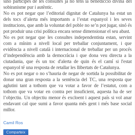
sinó participes de les consultes ja no tens la benedicció divina del
sobiranisme pur i autèntic.
No es pot negar que l’editorial dignitat de Catalunya ha estat un
dels tocs d’alerta més importants a l’estat espanyol i les seves
institucions, que amb la voluntat del poble no se’n pot jugar, sinó és
pot produir una crisi política encara sense dimensionar el seu abast.
No es pot negar que les consultes independentista estan, servint
com a mínim a nivell local per treballar conjuntament, i que
evidència a nivell català i internacional de treballar per un procés
d’independència amb la democràcia i que dona veu directa a la
ciutadania, que és un toc d'alerta de quin és el camí si l'estat
espanyol té una resposta de retallar les llibertats de Catalunya.
No es pot negar o no s’hauria de negar de sortida la possibilitat de
donar una gran resposta a la sentència del TC, una resposta que
aglutini tant a tothom que va votar a favor de l’estatut, com a
tothom que va votar en contra per insuficient, aquesta ha de ser
l’objectiu. Un objectiu menor és excloent i aquest país si vol anar
endavant cal que sumi a favor quanta més gent i més base social
millor.
Camil Ros
Comparteix