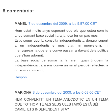
8 comentaris:
MANEL
7 de desembre del 2009, a les 9:57:00 CET
Hem estat molts anys esperant que els que esteu com tu
aneu sumant base social i ara ja toca fer un pas més.
Estic segur que la consulta independentista donarà suport
a un independentisme més clar, ni menystenir, ni
menysprear ja que ens convé passar a davant dels polítics
que s'han adormit.
La base social de sumar ja la farem quan tinguem la
independència , ara ens convé un mirall perquè reflecteixi a
on som i com som,
Respon
MARIONA
8 de desembre del 2009, a les 0:03:00 CET
HEM CONVERTIT UN TEMA ANECDOTIC EN UN TEMA
QUE TOTHOM TÉ ALS SEUS ULLS I AIXÒ ESTÀ BÉ!
CAMIL: ETS INDEPENDENTISTA?