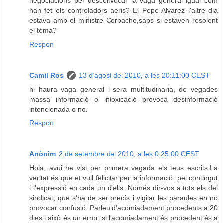
negociacions per desconvocar la vaga general igual com
han fet els controladors aeris? El Pepe Alvarez l'altre dia
estava amb el ministre Corbacho,saps si estaven resolent
el tema?
Respon
Camil Ros
13 d’agost del 2010, a les 20:11:00 CEST
hi haura vaga general i sera multitudinaria, de vegades
massa informació o intoxicació provoca desinformació
intencionada o no.
Respon
Anònim
2 de setembre del 2010, a les 0:25:00 CEST
Hola, avui he vist per primera vegada els teus escrits.La
veritat és que et vull felicitar per la informació, pel contingut
i l'expressió en cada un d'ells. Només dir-vos a tots els del
sindicat, que s'ha de ser precís i vigilar les paraules en no
provocar confusió. Parleu d'acomiadament procedents a 20
dies i això és un error, si l'acomiadament és procedent és a