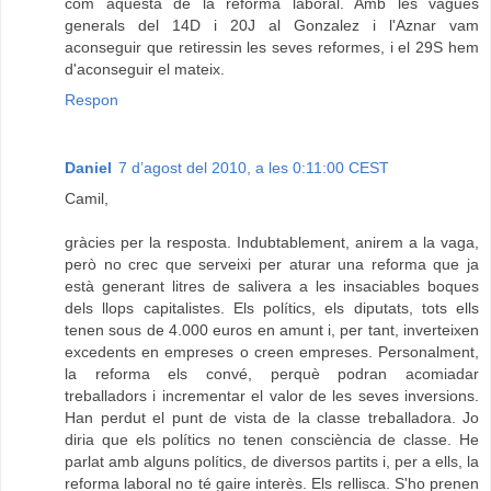
com aquesta de la reforma laboral. Amb les vagues
generals del 14D i 20J al Gonzalez i l'Aznar vam
aconseguir que retiressin les seves reformes, i el 29S hem
d'aconseguir el mateix.
Respon
Daniel
7 d’agost del 2010, a les 0:11:00 CEST
Camil,
gràcies per la resposta. Indubtablement, anirem a la vaga,
però no crec que serveixi per aturar una reforma que ja
està generant litres de salivera a les insaciables boques
dels llops capitalistes. Els polítics, els diputats, tots ells
tenen sous de 4.000 euros en amunt i, per tant, inverteixen
excedents en empreses o creen empreses. Personalment,
la reforma els convé, perquè podran acomiadar
treballadors i incrementar el valor de les seves inversions.
Han perdut el punt de vista de la classe treballadora. Jo
diria que els polítics no tenen consciència de classe. He
parlat amb alguns polítics, de diversos partits i, per a ells, la
reforma laboral no té gaire interès. Els rellisca. S'ho prenen