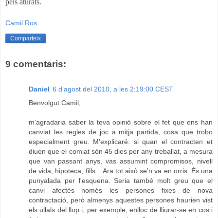
pels aturats.
Camil Ros
Comparteix
9 comentaris:
Daniel
6 d’agost del 2010, a les 2:19:00 CEST
Benvolgut Camil,
m'agradaria saber la teva opinió sobre el fet que ens han
canviat les regles de joc a mitja partida, cosa que trobo
especialment greu. M'explicaré: si quan el contracten et
diuen que el comiat són 45 dies per any treballat, a mesura
que van passant anys, vas assumint compromisos, nivell
de vida, hipoteca, fills... Ara tot això se'n va en orris. És una
punyalada per l'esquena. Seria també molt greu que el
canvi afectés només les persones fixes de nova
contractació, però almenys aquestes persones haurien vist
els ullals del llop i, per exemple, enlloc de lliurar-se en cos i