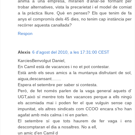
ànima a una empresa, mirarien d'anar-se formant per
trobar alternatives, vista la precarietat i el model de comiat
a la pràctica lliure. Què en penses? Els que tenim de fa
anys el compromís dels 45 dies, no tenim cap instància per
recórrer aquesta canallada?
Respon
Alexis
6 d’agost del 2010, a les 17:31:00 CEST
KarciesBenvolgut Daniel,
En Camil està de vacances i no et pot contestar.
Està amb els seus amics a la muntanya disfrutant de sol,
aigua,descansant........
Espera el setembre per saber si contesta.
Però, de fet només parlen de la vaga general aquets d'
UGT,això sí mentre tots fan vacances perque a ells ningú
els acomiada mai i poden fer el que vulguin sense cap
impunitat, els altres sindicats com CCOO encara s'ho han
agafat amb més calma i ni en parlen.
El setembre sí que tots haurem de fer vaga i ens
descomptaran el dia a nosaltres. No a ell,
un amic d'en Camil d