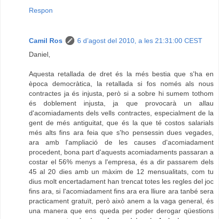
Respon
Camil Ros
6 d’agost del 2010, a les 21:31:00 CEST
Daniel,
Aquesta retallada de dret és la més bestia que s'ha en
època democràtica, la retallada si fos només als nous
contractes ja és injusta, però si a sobre hi sumem tothom
és doblement injusta, ja que provocarà un allau
d'acomiadaments dels vells contractes, especialment de la
gent de més antiguitat, que és la que té costos salarials
més alts fins ara feia que s'ho pensessin dues vegades,
ara amb l'ampliació de les causes d'acomiadament
procedent, bona part d'aquests acomiadaments passaran a
costar el 56% menys a l'empresa, és a dir passarem dels
45 al 20 dies amb un màxim de 12 mensualitats, com tu
dius molt encertadament han trencat totes les regles del joc
fins ara, si l'acomiadament fins ara era lliure ara tanbé sera
practicament gratuït, però això anem a la vaga general, és
una manera que ens queda per poder derogar qüestions