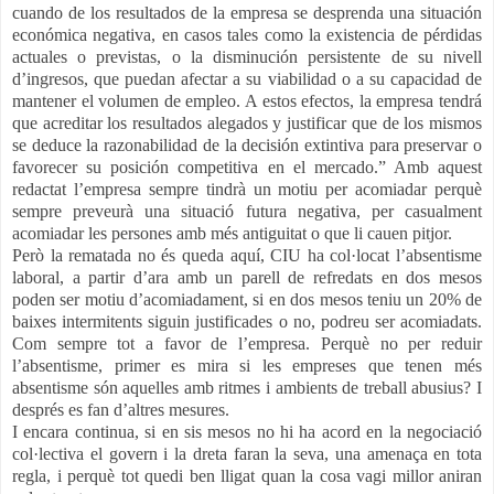
cuando de los resultados de la empresa se desprenda una situación
económica negativa, en casos tales como la existencia de pérdidas
actuales o previstas, o la disminución persistente de su nivell
d’ingresos, que puedan afectar a su viabilidad o a su capacidad de
mantener el volumen de empleo. A estos efectos, la empresa tendrá
que acreditar los resultados alegados y justificar que de los mismos
se deduce la razonabilidad de la decisión extintiva para preservar o
favorecer su posición competitiva en el mercado.” Amb aquest
redactat l’empresa sempre tindrà un motiu per acomiadar perquè
sempre preveurà una situació futura negativa, per casualment
acomiadar les persones amb més antiguitat o que li cauen pitjor.
Però la rematada no és queda aquí, CIU ha col·locat l’absentisme
laboral, a partir d’ara amb un parell de refredats en dos mesos
poden ser motiu d’acomiadament, si en dos mesos teniu un 20% de
baixes intermitents siguin justificades o no, podreu ser acomiadats.
Com sempre tot a favor de l’empresa. Perquè no per reduir
l’absentisme, primer es mira si les empreses que tenen més
absentisme són aquelles amb ritmes i ambients de treball abusius? I
després es fan d’altres mesures.
I encara continua, si en sis mesos no hi ha acord en la negociació
col·lectiva el govern i la dreta faran la seva, una amenaça en tota
regla, i perquè tot quedi ben lligat quan la cosa vagi millor aniran