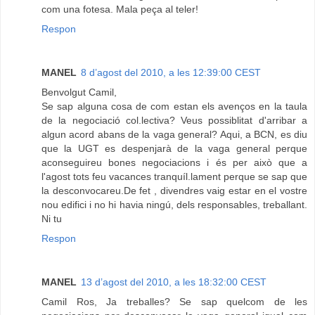
com una fotesa. Mala peça al teler!
Respon
MANEL
8 d’agost del 2010, a les 12:39:00 CEST
Benvolgut Camil,
Se sap alguna cosa de com estan els avenços en la taula
de la negociació col.lectiva? Veus possiblitat d'arribar a
algun acord abans de la vaga general? Aqui, a BCN, es diu
que la UGT es despenjarà de la vaga general perque
aconseguireu bones negociacions i és per això que a
l'agost tots feu vacances tranquíl.lament perque se sap que
la desconvocareu.De fet , divendres vaig estar en el vostre
nou edifici i no hi havia ningú, dels responsables, treballant.
Ni tu
Respon
MANEL
13 d’agost del 2010, a les 18:32:00 CEST
Camil Ros, Ja treballes? Se sap quelcom de les