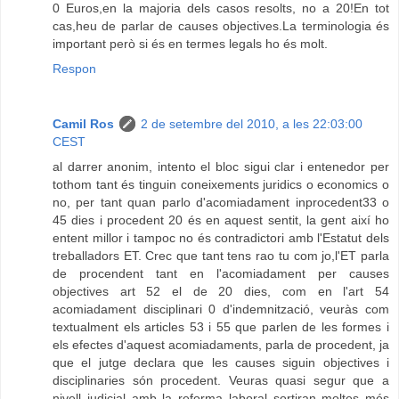
0 Euros,en la majoria dels casos resolts, no a 20!En tot
cas,heu de parlar de causes objectives.La terminologia és
important però si és en termes legals ho és molt.
Respon
Camil Ros
2 de setembre del 2010, a les 22:03:00
CEST
al darrer anonim, intento el bloc sigui clar i entenedor per
tothom tant és tinguin coneixements juridics o economics o
no, per tant quan parlo d'acomiadament inprocedent33 o
45 dies i procedent 20 és en aquest sentit, la gent així ho
entent millor i tampoc no és contradictori amb l'Estatut dels
treballadors ET. Crec que tant tens rao tu com jo,l'ET parla
de procendent tant en l'acomiadament per causes
objectives art 52 el de 20 dies, com en l'art 54
acomiadament disciplinari 0 d'indemnització, veuràs com
textualment els articles 53 i 55 que parlen de les formes i
els efectes d'aquest acomiadaments, parla de procedent, ja
que el jutge declara que les causes siguin objectives i
disciplinaries són procedent. Veuras quasi segur que a
nivell judicial amb la reforma laboral sortiran moltes més