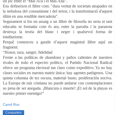
un joc entre el “Más Acá i el Más Allà”.
Ens defineixen el llibre com: "dura veritat de societats atrapades en
la nebulosa del consumisme i del terror, i la transformació d'aquest
últim en una rendible mercaderia".
Segurament si fos un assaig o un llibre de filosofia no seria ni tant
educatiu ni formatiu com és ara, entre la parodia i la paranoia
destroça la teoria del blanc i negre i qualsevol forma de
totalitarisme.
Perquè comenceu a gaudir d’aquest magistral llibre aquí un
fragment:
“Honor, raza, sangre, fidelidad
Frente a las políticas de abandono y paños calientes de nuestros
rivales de todo el espectro político, el Partido Nacional Radical
ofrece un programa electoral tan claro como expeditivo. Ya no hay
clases sociales en nuestra matriz única: hay agentes patógenos. Una
quinta columna de tez oscura, material basto, proliferación nociva.
La Europa de raíz cristiana no puede andarse con contemplaciones
so pena de ser anegada. ¡Blancura o muerte! ¡El sol de la playas es
nuestro primer enemigo!”
Camil Ros
Comparteix