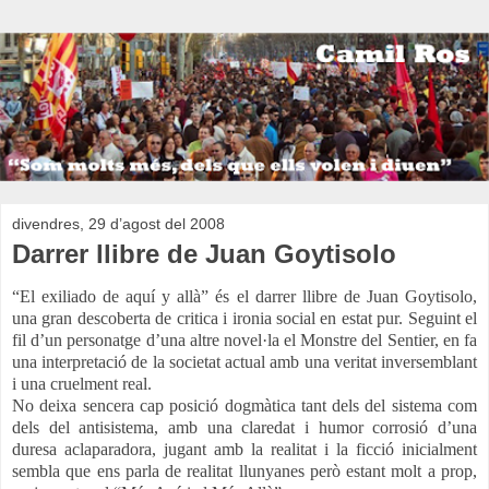
divendres, 29 d’agost del 2008
Darrer llibre de Juan Goytisolo
“El exiliado de aquí y allà” és el darrer llibre de Juan Goytisolo,
una gran descoberta de critica i ironia social en estat pur. Seguint el
fil d’un personatge d’una altre novel·la el Monstre del Sentier, en fa
una interpretació de la societat actual amb una veritat inversemblant
i una cruelment real.
No deixa sencera cap posició dogmàtica tant dels del sistema com
dels del antisistema, amb una claredat i humor corrosió d’una
duresa aclaparadora, jugant amb la realitat i la ficció inicialment
sembla que ens parla de realitat llunyanes però estant molt a prop,