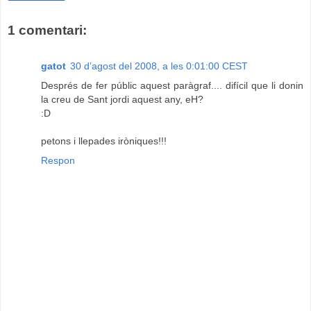
1 comentari:
gatot
30 d’agost del 2008, a les 0:01:00 CEST
Després de fer públic aquest paràgraf.... difícil que li donin
la creu de Sant jordi aquest any, eH?
:D
petons i llepades iròniques!!!
Respon