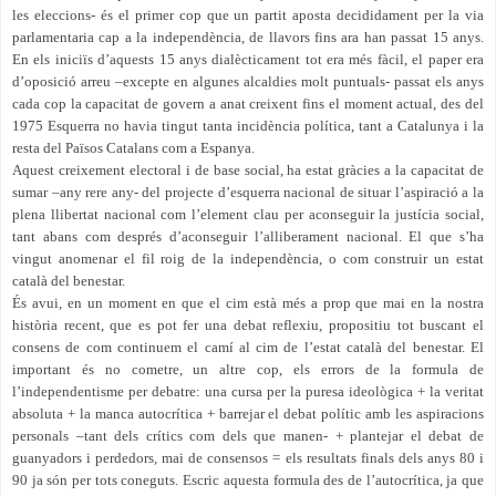
les eleccions- és el primer cop que un partit aposta decididament per la via
parlamentaria cap a la independència, de llavors fins ara han passat 15 anys.
En els iniciïs d’aquests 15 anys dialècticament tot era més fàcil, el paper era
d’oposició arreu –excepte en algunes alcaldies molt puntuals- passat els anys
cada cop la capacitat de govern a anat creixent fins el moment actual, des del
1975 Esquerra no havia tingut tanta incidència política, tant a Catalunya i la
resta del Països Catalans com a Espanya.
Aquest creixement electoral i de base social, ha estat gràcies a la capacitat de
sumar –any rere any- del projecte d’esquerra nacional de situar l’aspiració a la
plena llibertat nacional com l’element clau per aconseguir la justícia social,
tant abans com després d’aconseguir l’alliberament nacional. El que s’ha
vingut anomenar el fil roig de la independència, o com construir un estat
català del benestar.
És avui, en un moment en que el cim està més a prop que mai en la nostra
història recent, que es pot fer una debat reflexiu, propositiu tot buscant el
consens de com continuem el camí al cim de l’estat català del benestar. El
important és no cometre, un altre cop, els errors de la formula de
l’independentisme per debatre: una cursa per la puresa ideològica + la veritat
absoluta + la manca autocrítica + barrejar el debat polític amb les aspiracions
personals –tant dels crítics com dels que manen- + plantejar el debat de
guanyadors i perdedors, mai de consensos = els resultats finals dels anys 80 i
90 ja són per tots coneguts. Escric aquesta formula des de l’autocrítica, ja que