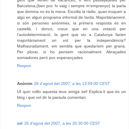
gent que vénen de vacances, o fent passejadetes per
Barcelona,(ben poc hi vaig i sempre m'emprenyo) la parla
que domina no és la meva. Escolta la ràdio, quan truquen a
algú en algun programa informal de tarda. Majoritàriament,
si són persones anònimes, la primera resposta és en
castellà. I doncs, creus que en una votació per
l'autodeterminació, la gent que viu a Catalunya farien
majoritàriament un vot per la independència?
Malhauradament, em sembla que quedaríem per grana.
Per plorar, si ho pensem racionalment. Abraçades
somiadores però poc esperançades.
Respon
Anònim
26 d’agost del 2007, a les 13:59:00 CEST
Uf quin rotllo aquesta teva amiga zel! Explica-li que és un
blog i que vol dir la paraula comentari.
Respon
zel
26 d’agost del 2007, a les 20:30:00 CEST