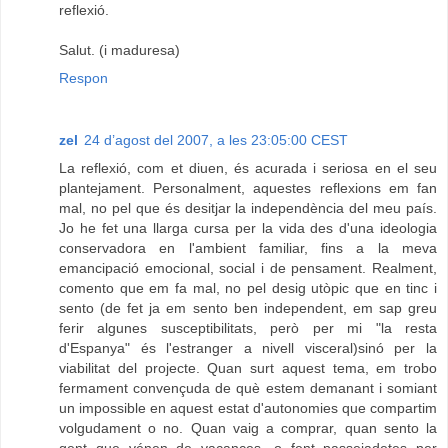
reflexió.
Salut. (i maduresa)
Respon
zel
24 d’agost del 2007, a les 23:05:00 CEST
La reflexió, com et diuen, és acurada i seriosa en el seu
plantejament. Personalment, aquestes reflexions em fan
mal, no pel que és desitjar la independència del meu país.
Jo he fet una llarga cursa per la vida des d'una ideologia
conservadora en l'ambient familiar, fins a la meva
emancipació emocional, social i de pensament. Realment,
comento que em fa mal, no pel desig utòpic que en tinc i
sento (de fet ja em sento ben independent, em sap greu
ferir algunes susceptibilitats, però per mi "la resta
d'Espanya" és l'estranger a nivell visceral)sinó per la
viabilitat del projecte. Quan surt aquest tema, em trobo
fermament convençuda de què estem demanant i somiant
un impossible en aquest estat d'autonomies que compartim
volgudament o no. Quan vaig a comprar, quan sento la