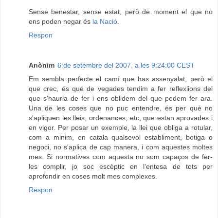
Sense benestar, sense estat, però de moment el que no
ens poden negar és
la Nació
.
Respon
Anònim
6 de setembre del 2007, a les 9:24:00 CEST
Em sembla perfecte el camí que has assenyalat, però el
que crec, és que de vegades tendim a fer reflexiions del
que s'hauria de fer i ens oblidem del que podem fer ara.
Una de les coses que no puc entendre, és per què no
s'apliquen les lleis, ordenances, etc, que estan aprovades i
en vigor. Per posar un exemple, la llei que obliga a rotular,
com a minim, en catala qualsevol establiment, botiga o
negoci, no s'aplica de cap manera, i com aquestes moltes
mes. Si normatives com aquesta no som capaços de fer-
les complir, jo soc escèptic en l'entesa de tots per
aprofondir en coses molt mes complexes.
Respon