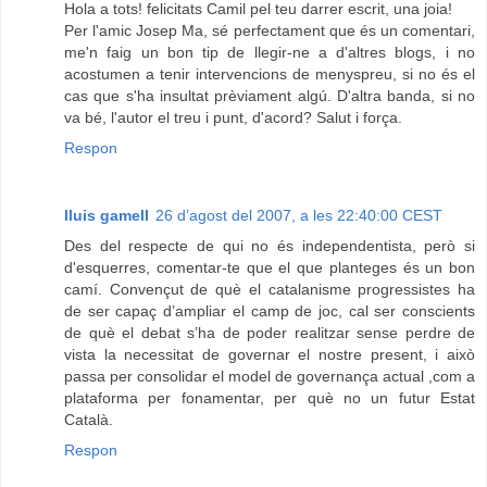
Hola a tots! felicitats Camil pel teu darrer escrit, una joia!
Per l'amic Josep Ma, sé perfectament que és un comentari,
me'n faig un bon tip de llegir-ne a d'altres blogs, i no
acostumen a tenir intervencions de menyspreu, si no és el
cas que s'ha insultat prèviament algú. D'altra banda, si no
va bé, l'autor el treu i punt, d'acord? Salut i força.
Respon
lluis gamell
26 d’agost del 2007, a les 22:40:00 CEST
Des del respecte de qui no és independentista, però si
d'esquerres, comentar-te que el que planteges és un bon
camí. Convençut de què el catalanisme progressistes ha
de ser capaç d’ampliar el camp de joc, cal ser conscients
de què el debat s’ha de poder realitzar sense perdre de
vista la necessitat de governar el nostre present, i això
passa per consolidar el model de governança actual ,com a
plataforma per fonamentar, per què no un futur Estat
Català.
Respon