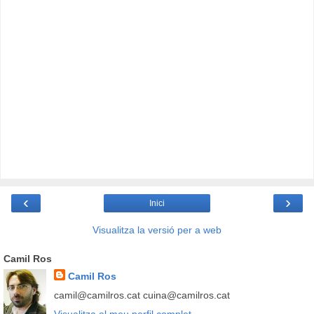
‹
›
Inici
Visualitza la versió per a web
Camil Ros
Camil Ros
camil@camilros.cat cuina@camilros.cat
Visualitza el meu perfil complet