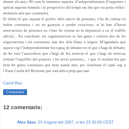
durant els anys 90 com la immensa majoria d’independentistes d’esquerres i
aplicat aquesta formula i la perspectiva del temps em diu que no porta enlloc:
destrueïx més que construeïx.
El debat té que separar el polític dels canvis de persones, s’ha de centrar en
trobar consensos i no en guanyar o perdre votacions, si hi han d’haver
renovacions de persones no s’han de centrar en la depuració o en el
rodillo
oficial
,... En conclusió, les organitzacions es fan grans i creixen des de les
negociacions i els consensos, mai des dels blanc o negres. M’agradaria que
aquest cop l’independentisme fos capaç de debatre tot el que s’hagi de debatre,
de fer tota l’autocrítica que s’hagi de fer, renovar el que s’hagi de renovar,
trobant l’equilibri del projecte i les seves persones,... i que el resultat fos que
hem fet grans consensos que hem sumat més, per continuar el camí cap a
l’Estat Català del Benestar, que està més a prop que mai.
Camil Ros
Comparteix
12 comentaris:
Àlex Sáez
23 d’agost del 2007, a les 23:30:00 CEST