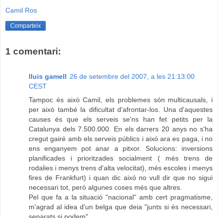
Camil Ros
Comparteix
1 comentari:
lluis gamell
26 de setembre del 2007, a les 21:13:00
CEST
Tampoc és això Camil, els problemes són multicausals, i
per això també la dificultat d'afrontar-los. Una d'aquestes
causes és que els serveis se'ns han fet petits per la
Catalunya dels 7.500.000. En els darrers 20 anys no s'ha
cregut gairé amb els serveis públics i aixó ara es paga, i no
ens enganyem pot anar a pitxor. Solucions: inversions
planificades i prioritzades socialment ( més trens de
rodalies i menys trens d'alta velocitat), més escoles i menys
fires de Frankfurt) i quan dic aixó no vull dir que no sigui
necessari tot, però algunes coses més que altres.
Pel que fa a la situació "nacional" amb cert pragmatisme,
m'agrad al idea d'un belga que deia "junts si és necessari,
separats si podem"