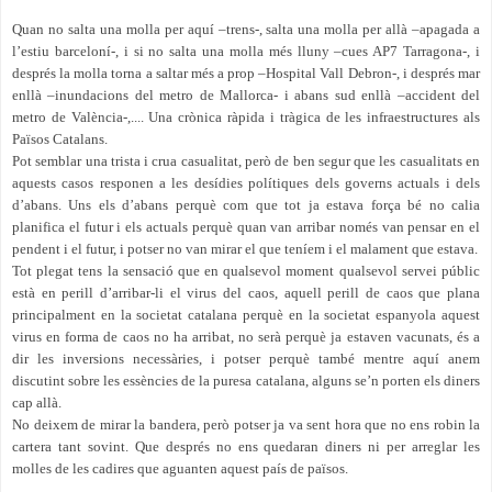
Quan no salta una molla per aquí –trens-, salta una molla per allà –apagada a
l’estiu barceloní-, i si no salta una molla més lluny –cues AP7 Tarragona-, i
després la molla torna a saltar més a prop –Hospital Vall Debron-, i després mar
enllà –inundacions del metro de Mallorca- i abans sud enllà –accident del
metro de València-,.... Una crònica ràpida i tràgica de les infraestructures als
Països Catalans.
Pot semblar una trista i crua casualitat, però de ben segur que les casualitats en
aquests casos responen a les desídies polítiques dels governs actuals i dels
d’abans. Uns els d’abans perquè com que tot ja estava força bé no calia
planifica el futur i els actuals perquè quan van arribar només van pensar en el
pendent i el futur, i potser no van mirar el que teníem i el malament que estava.
Tot plegat tens la sensació que en qualsevol moment qualsevol servei públic
està en perill d’arribar-li el virus del caos, aquell perill de caos que plana
principalment en la societat catalana perquè en la societat espanyola aquest
virus en forma de caos no ha arribat, no serà perquè ja estaven vacunats, és a
dir les inversions necessàries, i potser perquè també mentre aquí anem
discutint sobre les essències de la puresa catalana, alguns se’n porten els diners
cap allà.
No deixem de mirar la bandera, però potser ja va sent hora que no ens robin la
cartera tant sovint. Que després no ens quedaran diners ni per arreglar les
molles de les cadires que aguanten aquest país de països.