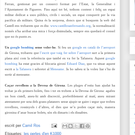
Ferran, gestionat per un consorci format per l’Estat, la Generalitat i
l’Ajuntament de Figueres. Fins aquí tot bé, tothom content i feliç un espai
militar dedicat a usos públics, civils i socials, un espai conquerit per la via
pacifica als militars. Quina és la sorpresa, doncs que si busquem la web del
Castell ens trobarem que es diu:
www.castillosanfernando.org
, la normalització
només n'ha arribat una mica i força disimulada, sempre ens quedarà el consol
que no és punto.es.
Un
google bombing
sense voler-ho
. Si feu un
google en català de l’aeroport
de Girona, trobareu que
l’escrit que vaig fer sobre l’aeroport
surt a la primera
plana així com la referència que també en va fer la Tafanera. Aquest
google
bombing
ha estat gracies al blocaria gironí
Eduard Diaz
, que va situar aquest
escrit a
la Tafanera
i sobretot al
Meneame
. Ja ho sabeu si la voleu liar s’ha de
sortir al meneame.
Caçar rovellons a la Devesa de Girona
. Les pluges d’estiu han ajudat ha
trobar ja els primers bolets, fins i tot en trobem a la Devesa de Girona: agafeu
un bon cistell, aneu-hi amb discreció, preferiblement al matí, aneu mirant
atentament per sota dels grans plataners sense ajupir-se gaire i segur que trobeu
rovellons, rossinyols i d’altres, el dies que se’n poden caçar més, manera
gironina d’anar buscar bolets, són els dimarts i els dissabtes.
escrit per
Camil Ros
Etiquetes:
les perles d'en K1000