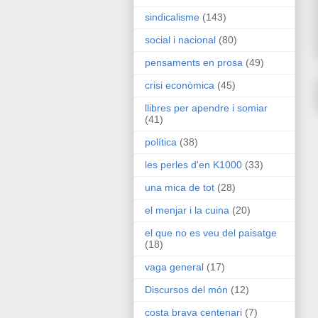
sindicalisme
(143)
social i nacional
(80)
pensaments en prosa
(49)
crisi econòmica
(45)
llibres per apendre i somiar
(41)
política
(38)
les perles d'en K1000
(33)
una mica de tot
(28)
el menjar i la cuina
(20)
el que no es veu del paisatge
(18)
vaga general
(17)
Discursos del món
(12)
costa brava centenari
(7)