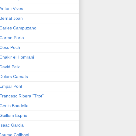
Antoni Vives
Bernat Joan
Carles Campuzano
Carme Porta
Cesc Poch
Chakir el Homrani
David Peix
Dolors Camats
Empar Pont
Francesc Ribera "Titot"
Genis Boadella
Guillem Espriu
Isaac Garcia
Jaume Collboni