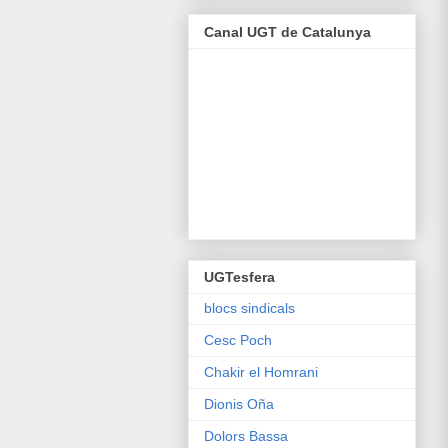
Canal UGT de Catalunya
UGTesfera
blocs sindicals
Cesc Poch
Chakir el Homrani
Dionis Oña
Dolors Bassa