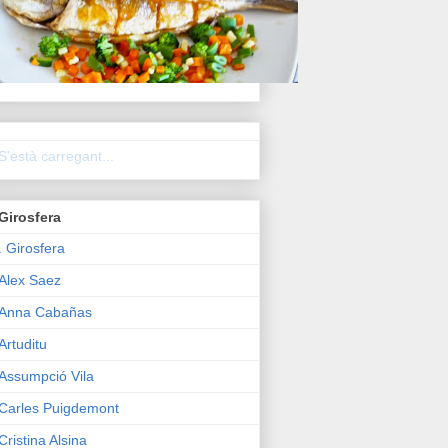
S'està carregant...
Girosfera
. Girosfera
Alex Saez
Anna Cabañas
Artuditu
Assumpció Vila
Carles Puigdemont
Cristina Alsina