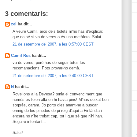
3 comentaris:
zel
ha dit...
A veure Camil, això dels bolets m'ho has d'explicar,
que no sé si va de veres o és una metàfora. Salut.
21 de setembre del 2007, a les 0:57:00 CEST
Camil Ros
ha dit...
va de veres, però has de seguir totes les
recomanacions. Pots provar-ho demà.
21 de setembre del 2007, a les 9:40:00 CEST
N
ha dit...
Rovellons a la Devesa? tenia el convenciment que
només es feien allà on hi havia pins! M'has deixat ben
sorprès, caram. Jo porto dies anant-ne a buscar
enmig de les pinedes de pi roig d'aquí a Finlàndia i
encara no n'he trobat cap, tot i que sé que n'hi han.
Seguiré intentant...
Salut!