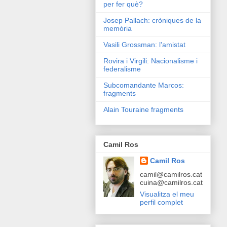
per fer què?
Josep Pallach: cròniques de la
memòria
Vasili Grossman: l'amistat
Rovira i Virgili: Nacionalisme i
federalisme
Subcomandante Marcos:
fragments
Alain Touraine fragments
Camil Ros
Camil Ros
camil@camilros.cat
cuina@camilros.cat
Visualitza el meu
perfil complet