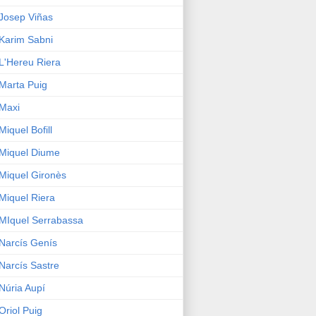
Josep Viñas
Karim Sabni
L'Hereu Riera
Marta Puig
Maxi
Miquel Bofill
Miquel Diume
Miquel Gironès
Miquel Riera
MIquel Serrabassa
Narcís Genís
Narcís Sastre
Núria Aupí
Oriol Puig