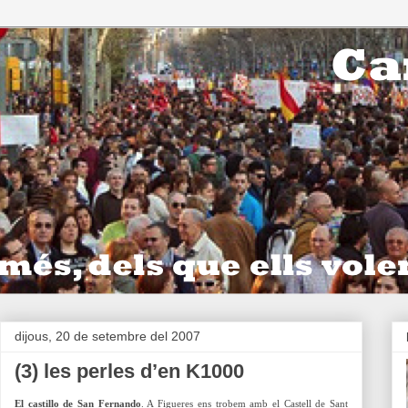
dijous, 20 de setembre del 2007
(3) les perles d’en K1000
El castillo de San Fernando
. A Figueres ens trobem amb el Castell de Sant