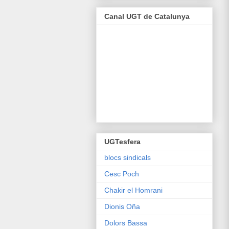
Canal UGT de Catalunya
UGTesfera
blocs sindicals
Cesc Poch
Chakir el Homrani
Dionis Oña
Dolors Bassa