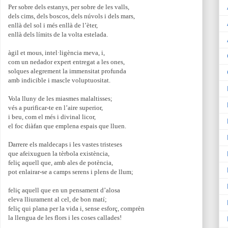
Per sobre dels estanys, per sobre de les valls,
dels cims, dels boscos, dels núvols i dels mars,
enllà del sol i més enllà de l’èter,
enllà dels límits de la volta estelada.
àgil et mous, intel·ligència meva, i,
com un nedador expert entregat a les ones,
solques alegrement la immensitat profunda
amb indicible i mascle voluptuositat.
Vola lluny de les miasmes malaltisses;
vés a purificar-te en l’aire superior,
i beu, com el més i divinal licor,
el foc diàfan que emplena espais que lluen.
Darrere els maldecaps i les vastes tristeses
que afeixuguen la tèrbola existència,
feliç aquell que, amb ales de potència,
pot enlairar-se a camps serens i plens de llum;
feliç aquell que en un pensament d’alosa
eleva lliurament al cel, de bon matí;
feliç qui plana per la vida i, sense esforç, comprèn
la llengua de les flors i les coses callades!