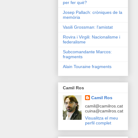
per fer què?
Josep Pallach: cròniques de la
memòria
Vasili Grossman: l'amistat
Rovira i Virgili: Nacionalisme i
federalisme
Subcomandante Marcos:
fragments
Alain Touraine fragments
Camil Ros
Camil Ros
camil@camilros.cat
cuina@camilros.cat
Visualitza el meu
perfil complet