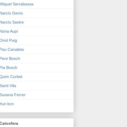
MIquel Serrabassa
Narcís Genís
Narcís Sastre
Núria Aupí
Oriol Puig
Pau Canaleta
Pere Bosch
Pia Bosch
Quim Curbet
Santi Vila
Susana Ferrer
Yuri bcn
Catosfera