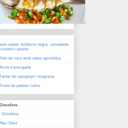
wok catala: botifarra negra, cansalada
cruixent i pèsols
Peix de roca amb salsa agredolça
Arròs d’arengada
Tàrtar de xampinyó i magrana
Truita de patata i ceba
Girosfera
. Girosfera
Alex Saez