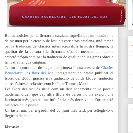
Bones noticies per la literatura catalana, aquella que no només s’ha
de mesurar per la creació de les i els escriptors catalans, sinó també
per la traducció de clàssics internacionals a la nostra llengua, la
qualitat de la cultura i la literatura s’ha de mesurar tant per la
creació pròpia com per la traducció de qualitat de les grans obres a
la nostra llengua catalana.
Tenim l’oportunitat de llegir per primera l’obra mestra de
Charles
Baudelaire: les flors del Mal
integrament en català publicat el
febrer del 2008, gràcies a la traducció de Jordi Llovet, traductor
entre d’altres de clàssics com Kafka o Thomas Mann.
Les Flors del mal és situa com un dels fonaments de la poesia
moderna, diuen que cap altre llibre de versos no ha exercit una
fascinació més gran ni una influència més decisiva en l’orientació
històrica de la poesia.
Un tastet ara, per a gaudir del conjunt més tard, per rellegir-lo o
llegir-lo de nou:
Elevació