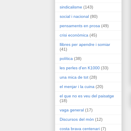
sindicalisme
(143)
social i nacional
(80)
pensaments en prosa
(49)
crisi econòmica
(45)
llibres per apendre i somiar
(41)
política
(38)
les perles d'en K1000
(33)
una mica de tot
(28)
el menjar i la cuina
(20)
el que no es veu del paisatge
(18)
vaga general
(17)
Discursos del món
(12)
costa brava centenari
(7)