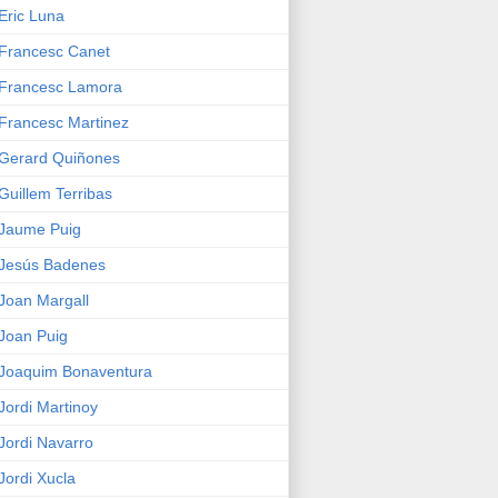
Eric Luna
Francesc Canet
Francesc Lamora
Francesc Martinez
Gerard Quiñones
Guillem Terribas
Jaume Puig
Jesús Badenes
Joan Margall
Joan Puig
Joaquim Bonaventura
Jordi Martinoy
Jordi Navarro
Jordi Xucla