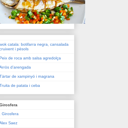
wok catala: botifarra negra, cansalada
cruixent i pèsols
Peix de roca amb salsa agredolça
Arròs d’arengada
Tàrtar de xampinyó i magrana
Truita de patata i ceba
Girosfera
. Girosfera
Alex Saez