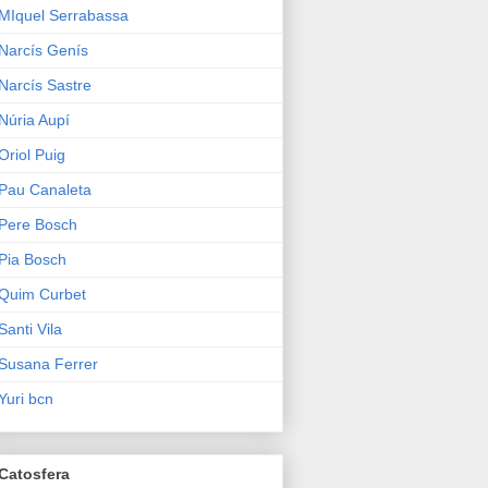
MIquel Serrabassa
Narcís Genís
Narcís Sastre
Núria Aupí
Oriol Puig
Pau Canaleta
Pere Bosch
Pia Bosch
Quim Curbet
Santi Vila
Susana Ferrer
Yuri bcn
Catosfera