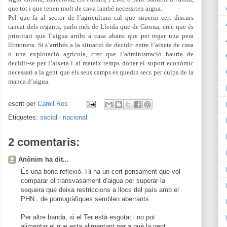
que tot i que tenen molt de cava també necessiten aigua.
Pel que fa al sector de l’agricultura cal que superin cert discurs
tancat dels regants, parlo més de Lleida que de Girona, crec que és
prioritari que l’aigua arribi a casa abans que per regar una pera
llimonera. Si s’arribés a la situació de decidir entre l’aixeta de casa
o una explotació agrícola, crec que l’administració hauria de
decidir-se per l’aixeta i al mateix temps donar el suport econòmic
necessari a la gent que els seus camps es quedin secs per culpa de la
manca d’aigua.
escrit per
Camil Ros
Etiquetes:
social i nacional
2 comentaris:
Anònim ha dit...
És una bona reflexió. Hi ha un cert pensament que vol
comparar el transvasament d'aigua per superar la
sequera que deixa restriccions a llocs del país amb el
PHN.. de pornogràfiques semblen aberrants.
Per altre banda, si el Ter està esgotat i no pot
alimentar el que esta alimentant per a què la gent