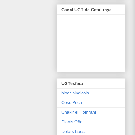
Canal UGT de Catalunya
UGTesfera
blocs sindicals
Cesc Poch
Chakir el Homrani
Dionis Oña
Dolors Bassa