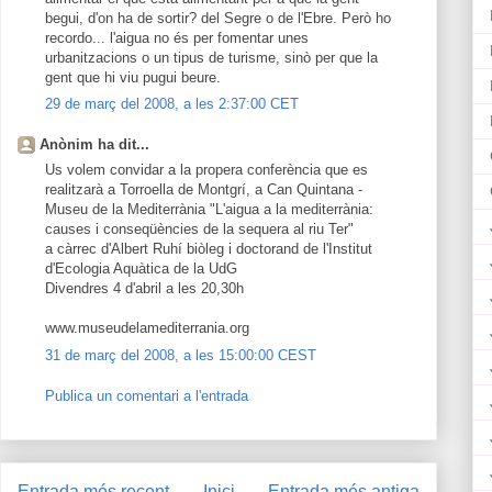
begui, d'on ha de sortir? del Segre o de l'Ebre. Però ho
recordo... l'aigua no és per fomentar unes
urbanitzacions o un tipus de turisme, sinò per que la
gent que hi viu pugui beure.
29 de març del 2008, a les 2:37:00 CET
Anònim ha dit...
Us volem convidar a la propera conferència que es
realitzarà a Torroella de Montgrí, a Can Quintana -
Museu de la Mediterrània "L'aigua a la mediterrània:
causes i conseqüències de la sequera al riu Ter"
a càrrec d'Albert Ruhí biòleg i doctorand de l'Institut
d'Ecologia Aquàtica de la UdG
Divendres 4 d'abril a les 20,30h
www.museudelamediterrania.org
31 de març del 2008, a les 15:00:00 CEST
Publica un comentari a l'entrada
Entrada més recent
Inici
Entrada més antiga