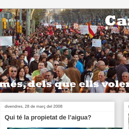
divendres, 28 de març del 2008
Qui té la propietat de l’aigua?