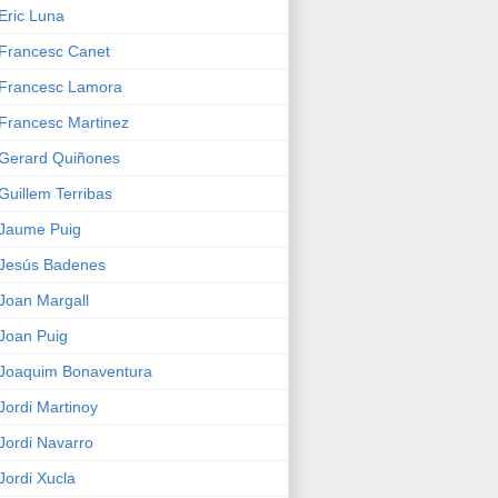
Eric Luna
Francesc Canet
Francesc Lamora
Francesc Martinez
Gerard Quiñones
Guillem Terribas
Jaume Puig
Jesús Badenes
Joan Margall
Joan Puig
Joaquim Bonaventura
Jordi Martinoy
Jordi Navarro
Jordi Xucla