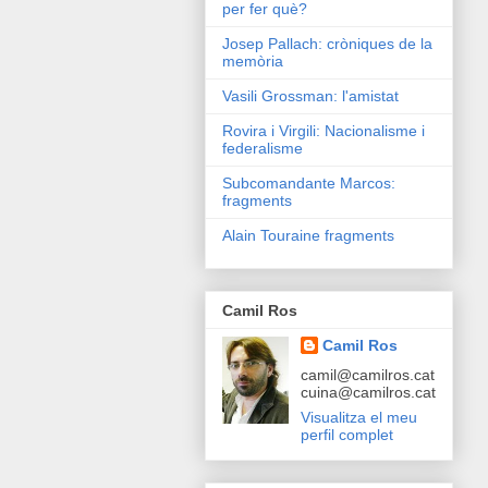
per fer què?
Josep Pallach: cròniques de la
memòria
Vasili Grossman: l'amistat
Rovira i Virgili: Nacionalisme i
federalisme
Subcomandante Marcos:
fragments
Alain Touraine fragments
Camil Ros
Camil Ros
camil@camilros.cat
cuina@camilros.cat
Visualitza el meu
perfil complet