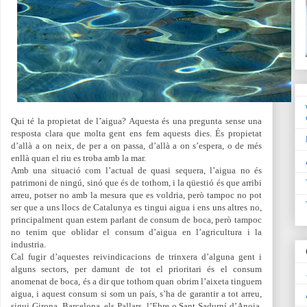
Qui té la propietat de l’aigua? Aquesta és una pregunta sense una
resposta clara que molta gent ens fem aquests dies. És propietat
d’allà a on neix, de per a on passa, d’allà a on s’espera, o de més
enllà quan el riu es troba amb la mar.
Amb una situació com l’actual de quasi sequera, l’aigua no és
patrimoni de ningú, sinó que és de tothom, i la qüestió és que arribi
arreu, potser no amb la mesura que es voldria, però tampoc no pot
ser que a uns llocs de Catalunya es tingui aigua i ens uns altres no,
principalment quan estem parlant de consum de boca, però tampoc
no tenim que oblidar el consum d’aigua en l’agricultura i la
industria.
Cal fugir d’aquestes reivindicacions de trinxera d’alguna gent i
alguns sectors, per damunt de tot el prioritari és el consum
anomenat de boca, és a dir que tothom quan obrim l’aixeta tinguem
aigua, i aquest consum si som un país, s’ha de garantir a tot arreu,
sigui Girona, Barcelona, els Pallars, l’Ebre o Sant Sadurní d’Anoia,