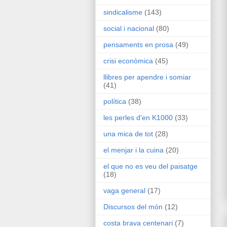
sindicalisme
(143)
social i nacional
(80)
pensaments en prosa
(49)
crisi econòmica
(45)
llibres per apendre i somiar
(41)
política
(38)
les perles d'en K1000
(33)
una mica de tot
(28)
el menjar i la cuina
(20)
el que no es veu del paisatge
(18)
vaga general
(17)
Discursos del món
(12)
costa brava centenari
(7)