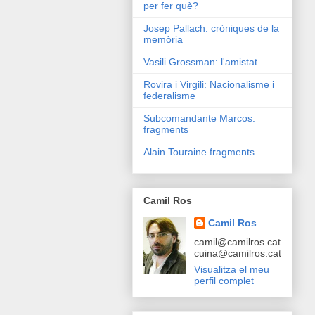
per fer què?
Josep Pallach: cròniques de la
memòria
Vasili Grossman: l'amistat
Rovira i Virgili: Nacionalisme i
federalisme
Subcomandante Marcos:
fragments
Alain Touraine fragments
Camil Ros
Camil Ros
camil@camilros.cat
cuina@camilros.cat
Visualitza el meu
perfil complet