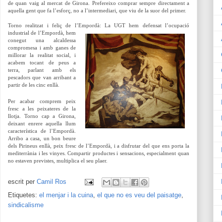
de quan vaig al mercat de Girona. Prefereixo comprar sempre directament a
aquella gent que fa l’esforç, no a l’intermediari, que viu de la suor del primer.
Torno realitzat i feliç de l’Empordà: La UGT hem defensat l’ocupació
industrial de l’Empordà, hem
conegut una alcaldessa
compromesa i amb ganes de
millorar la realitat social, i
acabem tocant de peus a
terra, parlant amb els
pescadors que van arribant a
partir de les cinc enllà.
Per acabar comprem peix
fresc a les peixateres de la
llotja. Torno cap a Girona,
deixant enrere aquella llum
característica de l’Empordà.
Arribo a casa, un bon beure
dels Pirineus enllà, peix fresc de l’Empordà, i a disfrutar del que ens porta la
mediterrània i les vinyes. Compartir productes i
sensacions, especialment quan
no estaven previstes, multiplica el seu plaer.
escrit per
Camil Ros
Etiquetes:
el menjar i la cuina
,
el que no es veu del paisatge
,
sindicalisme