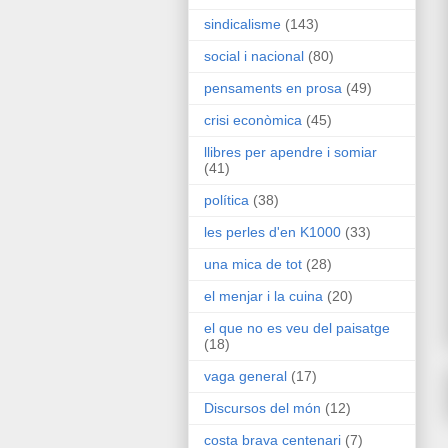
sindicalisme
(143)
social i nacional
(80)
pensaments en prosa
(49)
crisi econòmica
(45)
llibres per apendre i somiar
(41)
política
(38)
les perles d'en K1000
(33)
una mica de tot
(28)
el menjar i la cuina
(20)
el que no es veu del paisatge
(18)
vaga general
(17)
Discursos del món
(12)
costa brava centenari
(7)