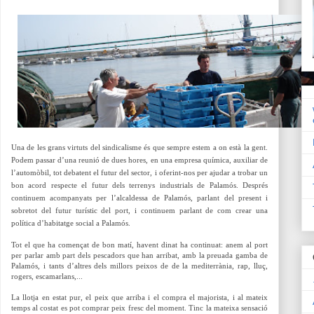
Una de les grans virtuts del sindicalisme és que sempre estem a on està la gent.
Podem passar d’una reunió de dues hores, en una empresa química, auxiliar de
l’automòbil, tot debatent el futur del sector, i oferint-nos per ajudar a trobar un
bon acord respecte el futur dels terrenys industrials de Palamós. Després
continuem acompanyats per l’alcaldessa de Palamós, parlant del present i
sobretot del futur turístic del port, i continuem parlant de com crear una
política d’habitatge social a Palamós.
Tot el que ha començat de bon matí, havent dinat ha continuat: anem al port
per parlar amb part dels pescadors que han arribat, amb la preuada gamba de
Palamós, i tants d’altres dels millors peixos de de la mediterrània, rap, lluç,
rogers, escamarlans,...
La llotja en estat pur, el peix que arriba i el compra el majorista, i al mateix
temps al costat es pot comprar peix fresc del moment. Tinc la mateixa sensació