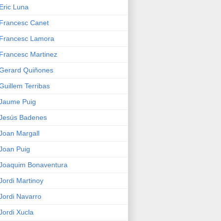
Eric Luna
Francesc Canet
Francesc Lamora
Francesc Martinez
Gerard Quiñones
Guillem Terribas
Jaume Puig
Jesús Badenes
Joan Margall
Joan Puig
Joaquim Bonaventura
Jordi Martinoy
Jordi Navarro
Jordi Xucla