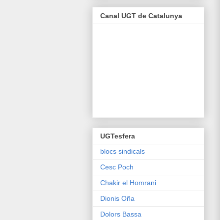
Canal UGT de Catalunya
UGTesfera
blocs sindicals
Cesc Poch
Chakir el Homrani
Dionis Oña
Dolors Bassa