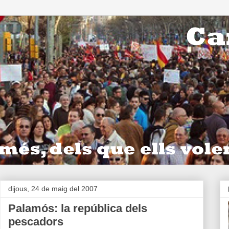
dijous, 24 de maig del 2007
Palamós: la república dels
pescadors