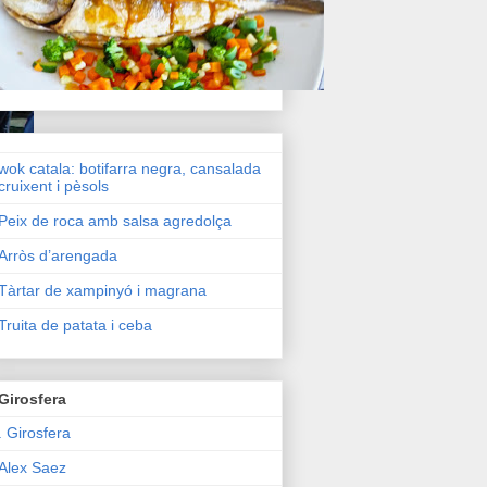
wok catala: botifarra negra, cansalada
cruixent i pèsols
Peix de roca amb salsa agredolça
Arròs d’arengada
Tàrtar de xampinyó i magrana
Truita de patata i ceba
Girosfera
. Girosfera
Alex Saez