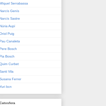
MIquel Serrabassa
Narcís Genís
Narcís Sastre
Núria Aupí
Oriol Puig
Pau Canaleta
Pere Bosch
Pia Bosch
Quim Curbet
Santi Vila
Susana Ferrer
Yuri bcn
Catosfera