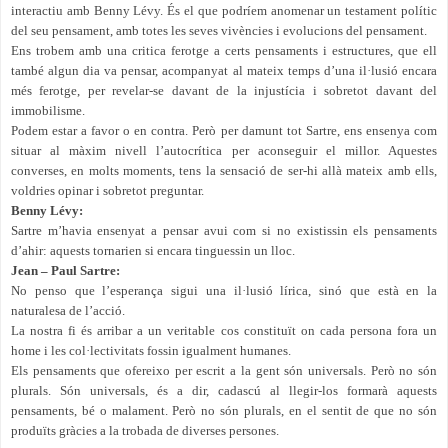
interactiu amb Benny Lévy. És el que podríem anomenar un testament polític
del seu pensament, amb totes les seves vivències i evolucions del pensament.
Ens trobem amb una critica ferotge a certs pensaments i estructures, que ell
també algun dia va pensar, acompanyat al mateix temps d’una il·lusió encara
més ferotge, per revelar-se davant de la injustícia i sobretot davant del
immobilisme.
Podem estar a favor o en contra. Però per damunt tot Sartre, ens ensenya com
situar al màxim nivell l’autocrítica per aconseguir el millor. Aquestes
converses, en molts moments, tens la sensació de ser-hi allà mateix amb ells,
voldries opinar i sobretot preguntar.
Benny Lévy:
Sartre m’havia ensenyat a pensar avui com si no existissin els pensaments
d’ahir: aquests tornarien si encara tinguessin un lloc.
Jean – Paul Sartre:
No penso que l’esperança sigui una il·lusió lírica, sinó que està en la
naturalesa de l’acció.
La nostra fi és arribar a un veritable cos constituït on cada persona fora un
home i les col·lectivitats fossin igualment humanes.
Els pensaments que ofereixo per escrit a la gent són universals. Però no són
plurals. Són universals, és a dir, cadascú al llegir-los formarà aquests
pensaments, bé o malament. Però no són plurals, en el sentit de que no són
produïts gràcies a la trobada de diverses persones.