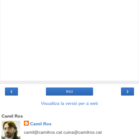
‹
›
Inici
Visualitza la versió per a web
Camil Ros
Camil Ros
camil@camilros.cat cuina@camilros.cat