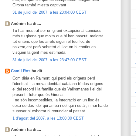
Girona també m'esta captivant
31 de juliol del 2007, a les 23:04:00 CEST
Anònim ha dit...
Tu has mostrat ser un gironí excepcional.coneixes
més tu girona que molts que hi han nascut, malgrat
tot entenc que les arrels siguin el teu lloc de
naixem,ent però sobretot el lloc on hi continuen
visquen la gent més estimada.
31 de juliol del 2007, a les 23:47:00 CEST
Camil Ros
ha dit...
Com diria en Raimon: qui perd els orígens perd
l'identitat. La meva identitat catalana té dos orígens:
el del record i la familia que és Vallromanes i el del
present i futur que és Girona.
I no són incompetibles, la integració en un lloc és
cosa de dos -del qui arriba i del qui i està-, i mai ha de
suposar ni esborrar ni renunciar al passat.
1 d’agost del 2007, a les 13:00:00 CEST
Anònim ha dit...