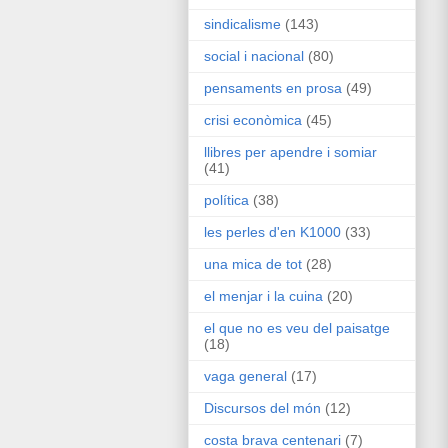
sindicalisme
(143)
social i nacional
(80)
pensaments en prosa
(49)
crisi econòmica
(45)
llibres per apendre i somiar
(41)
política
(38)
les perles d'en K1000
(33)
una mica de tot
(28)
el menjar i la cuina
(20)
el que no es veu del paisatge
(18)
vaga general
(17)
Discursos del món
(12)
costa brava centenari
(7)