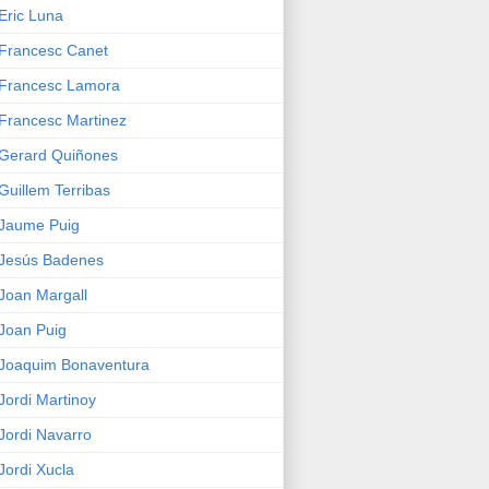
Eric Luna
Francesc Canet
Francesc Lamora
Francesc Martinez
Gerard Quiñones
Guillem Terribas
Jaume Puig
Jesús Badenes
Joan Margall
Joan Puig
Joaquim Bonaventura
Jordi Martinoy
Jordi Navarro
Jordi Xucla