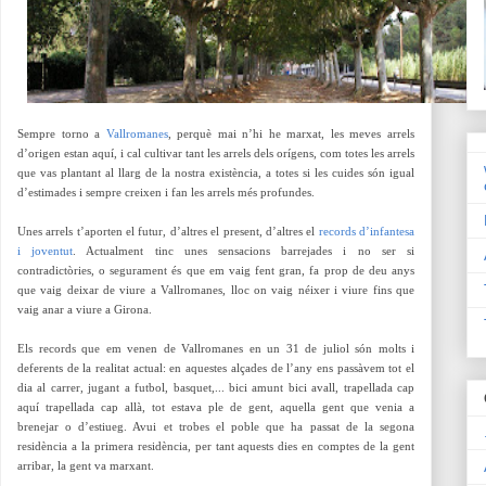
Sempre torno a
Vallromanes
, perquè mai n’hi he marxat, les meves arrels
d’origen estan aquí, i cal cultivar tant les arrels dels orígens, com totes les arrels
que vas plantant al llarg de la nostra existència, a totes si les cuides són igual
d’estimades i sempre creixen i fan les arrels més profundes.
Unes arrels t’aporten el futur, d’altres el present, d’altres el
records d’infantesa
i joventut
. Actualment tinc unes sensacions barrejades i no ser si
contradictòries, o segurament és que em vaig fent gran, fa prop de deu anys
que vaig deixar de viure a Vallromanes, lloc on vaig néixer i viure fins que
vaig anar a viure a Girona.
Els records que em venen de Vallromanes en un 31 de juliol són molts i
deferents de la realitat actual: en aquestes alçades de l’any ens passàvem tot el
dia al carrer, jugant a futbol, basquet,... bici amunt bici avall, trapellada cap
aquí trapellada cap allà, tot estava ple de gent, aquella gent que venia a
brenejar o d’estiueg. Avui et trobes el poble que ha passat de la segona
residència a la primera residència, per tant aquests dies en comptes de la gent
arribar, la gent va marxant.