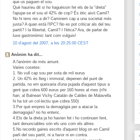
que us paguen el sou.
Què hauríeu dit si ho haguéssin fet els de la "dreta"
l'apujar-se el sou el 42% de cop? És ètic això Camil?
No hi tens res a dir? Caminem cap a una societat més
justa? A quan està l'IPC? No es pot criticar als del teu
partit? I la llibertat, Camil? I l'ètica? Ara, de parlar de
luxe gastronòmic tant com vulguis!
10 d’agost del 2007, a les 20:25:00 CEST
Anònim ha dit...
A l'anònim de més amunt.
Varies cosetes:
1. No vull cap sou per sota de mil eurus
2. Un 42% és lleig i immoral, depenen del punt de
partida, no em queixaria d'una pujada d'aquest tipus a
gent que cobra 600 eurus per 160 hores al mes (n'hi
han, al Balneari Vichy Catalán de Caldes de Malavella
hi ha tot un col·lectiu que cobra 550)
3.Per què empres la demagògia per a atacar la
demagogia? no ho entenc.
4.Els de la dreta ja ho havien fet i ho continuen fent,
tant denunciables són els uns com els altres.
5.No recordo gaires escrits d'aquest blog on en Camil
parli del seu partit, ni a favor ni en contra.