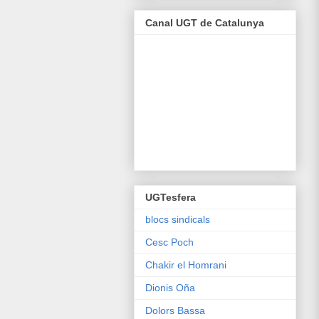
Canal UGT de Catalunya
UGTesfera
blocs sindicals
Cesc Poch
Chakir el Homrani
Dionis Oña
Dolors Bassa