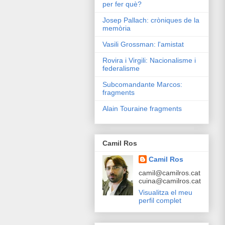
per fer què?
Josep Pallach: cròniques de la
memòria
Vasili Grossman: l'amistat
Rovira i Virgili: Nacionalisme i
federalisme
Subcomandante Marcos:
fragments
Alain Touraine fragments
Camil Ros
Camil Ros
camil@camilros.cat
cuina@camilros.cat
Visualitza el meu
perfil complet