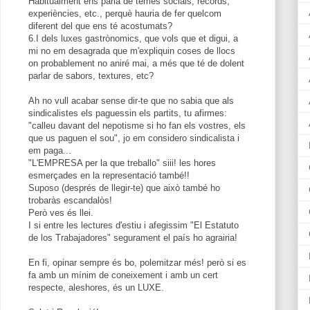
Habitualment ens parla de temes socials, records,
experiències, etc., perquè hauria de fer quelcom
diferent del que ens té acostumats?
6.I dels luxes gastrònomics, que vols que et digui, a
mi no em desagrada que m'expliquin coses de llocs
on probablement no aniré mai, a més que té de dolent
parlar de sabors, textures, etc?
Ah no vull acabar sense dir-te que no sabia que als
sindicalistes els paguessin els partits, tu afirmes:
"calleu davant del nepotisme si ho fan els vostres, els
que us paguen el sou", jo em considero sindicalista i
em paga...
"L'EMPRESA per la que treballo" siii! les hores
esmerçades en la representació també!!
Suposo (després de llegir-te) que això també ho
trobaràs escandalòs!
Però ves és llei.
I si entre les lectures d'estiu i afegissim "El Estatuto
de los Trabajadores" segurament el país ho agrairia!
En fi, opinar sempre és bo, polemitzar més! però si es
fa amb un mínim de coneixement i amb un cert
respecte, aleshores, és un LUXE.