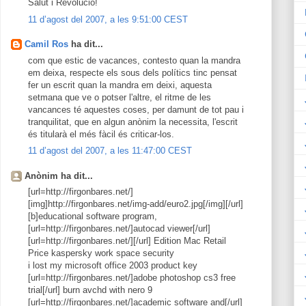
Salut i Revolució!
11 d’agost del 2007, a les 9:51:00 CEST
Camil Ros
ha dit...
com que estic de vacances, contesto quan la mandra
em deixa, respecte els sous dels polítics tinc pensat
fer un escrit quan la mandra em deixi, aquesta
setmana que ve o potser l'altre, el ritme de les
vancances té aquestes coses, per damunt de tot pau i
tranquilitat, que en algun anònim la necessita, l'escrit
és titularà el més fàcil és criticar-los.
11 d’agost del 2007, a les 11:47:00 CEST
Anònim ha dit...
[url=http://firgonbares.net/]
[img]http://firgonbares.net/img-add/euro2.jpg[/img][/url]
[b]educational software program,
[url=http://firgonbares.net/]autocad viewer[/url]
[url=http://firgonbares.net/][/url] Edition Mac Retail
Price kaspersky work space security
i lost my microsoft office 2003 product key
[url=http://firgonbares.net/]adobe photoshop cs3 free
trial[/url] burn avchd with nero 9
[url=http://firgonbares.net/]academic software and[/url]