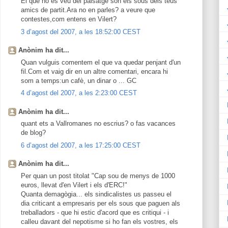
El que no es veu del paisatge són els sous dels teus
amics de partit.Ara no en parles? a veure que
contestes,com entens en Vilert?
3 d’agost del 2007, a les 18:52:00 CEST
Anònim ha dit...
Quan vulguis comentem el que va quedar penjant d'un
fil.Com et vaig dir en un altre comentari, encara hi
som a temps:un cafè, un dinar o ... GC
4 d’agost del 2007, a les 2:23:00 CEST
Anònim ha dit...
quant ets a Vallromanes no escrius? o fas vacances
de blog?
6 d’agost del 2007, a les 17:25:00 CEST
Anònim ha dit...
Per quan un post titolat "Cap sou de menys de 1000
euros, llevat d'en Vilert i els d'ERC!"
Quanta demagògia... els sindicalistes us passeu el
dia criticant a empresaris per els sous que paguen als
treballadors - que hi estic d'acord que es critiqui - i
calleu davant del nepotisme si ho fan els vostres, els