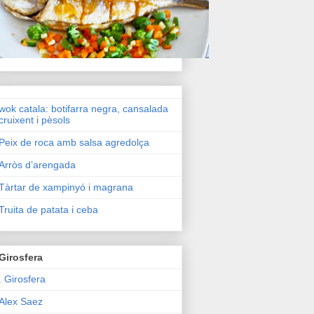
wok catala: botifarra negra, cansalada
cruixent i pèsols
Peix de roca amb salsa agredolça
Arròs d’arengada
Tàrtar de xampinyó i magrana
Truita de patata i ceba
Girosfera
. Girosfera
Alex Saez