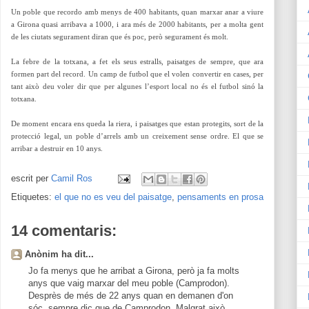
Un poble que recordo amb menys de 400 habitants, quan marxar anar a viure
a Girona quasi arribava a 1000, i ara més de 2000 habitants, per a molta gent
de les ciutats segurament diran que és poc, però segurament és molt.
La febre de la totxana, a fet els seus estralls, paisatges de sempre, que ara
formen part del record. Un camp de futbol que el volen convertir en cases, per
tant això deu voler dir que per algunes l’esport local no és el futbol sinó la
totxana.
De moment encara ens queda la riera, i paisatges que estan protegits, sort de la
protecció legal, un poble d’arrels amb un creixement sense ordre. El que se
arribar a destruir en 10 anys.
escrit per
Camil Ros
Etiquetes:
el que no es veu del paisatge
,
pensaments en prosa
14 comentaris:
Anònim ha dit...
Jo fa menys que he arribat a Girona, però ja fa molts
anys que vaig marxar del meu poble (Camprodon).
Desprès de més de 22 anys quan en demanen d'on
sóc, sempre dic que de Camprodon. Malgrat això