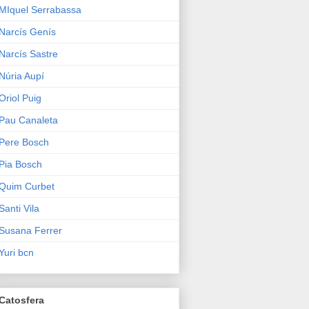
MIquel Serrabassa
Narcís Genís
Narcís Sastre
Núria Aupí
Oriol Puig
Pau Canaleta
Pere Bosch
Pia Bosch
Quim Curbet
Santi Vila
Susana Ferrer
Yuri bcn
Catosfera